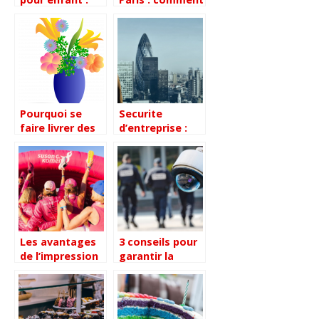
nos idees pour
privatiser un bar
une fete reussie
ou un
restaurant ?
Pourquoi se
Securite
faire livrer des
d’entreprise :
fleurs par un
Pourquoi c’est
artisan fleuriste
important et
?
comment
trouver le
service qui
correspond a
vos besoins
Les avantages
3 conseils pour
de l’impression
garantir la
textile
securite de vos
personnalisee
locaux
pour les
d’entreprise
evenements