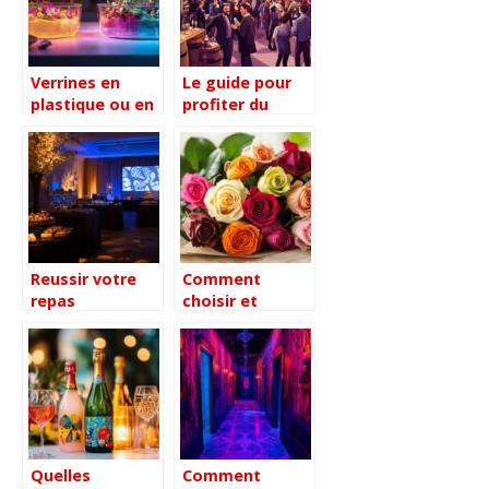
réussis
Verrines en
Le guide pour
plastique ou en
profiter du
verre : les
Salon des
impacts sur
Vignerons
votre bien-être
Indépendants :
comment
dénicher les
trésors des
petits domaines
Reussir votre
Comment
repas
choisir et
d’entreprise :
organiser des
les secrets d’un
livraisons de
traiteur
roses pour
professionnel
chaque
experimente
occasion ?
Quelles
Comment