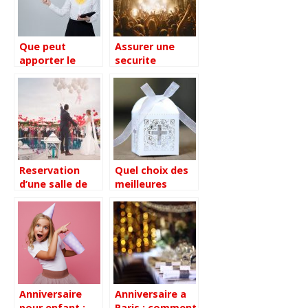
Que peut
Assurer une
apporter le
securite
brand
suffisante dans
Entertainment à
l’evenementiel
la
communication
événementielle
de votre
marque ?
Reservation
Quel choix des
d’une salle de
meilleures
reception :
dragees peut-
comment bien
on faire pour
faire son choix
une communion
?
?
Anniversaire
Anniversaire a
pour enfant :
Paris : comment