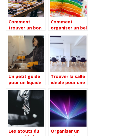
professionnels
Comment
Comment
trouver un bon
organiser un bel
traiteur pour
anniversaire a
votre
theme pour ses
evenement ?
18 ans ?
Un petit guide
Trouver la salle
pour un liquide
ideale pour une
vaisselle
reunion a paris :
efficace lors de
conseils
vos
pratiques
evenements
Les atouts du
Organiser un