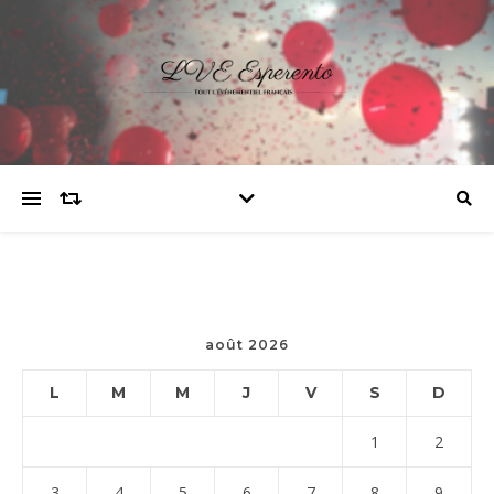
août 2026
L
M
M
J
V
S
D
1
2
3
4
5
6
7
8
9