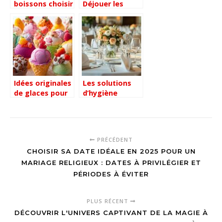
boissons choisir
Déjouer les
pour un goûter
Pièges de
d’anniversaire
l’Escape Game
en famille ?
SAW – Escape
Gamer –
Trouvez votre
escape game
Idées originales
Les solutions
de glaces pour
d’hygiène
épater vos
professionnelles
invités cet été :
pour un
5 recettes
environnement
véganes ultra-
impeccable
PRÉCÉDENT
crémeuses
CHOISIR SA DATE IDÉALE EN 2025 POUR UN
MARIAGE RELIGIEUX : DATES À PRIVILÉGIER ET
PÉRIODES À ÉVITER
PLUS RÉCENT
DÉCOUVRIR L'UNIVERS CAPTIVANT DE LA MAGIE À