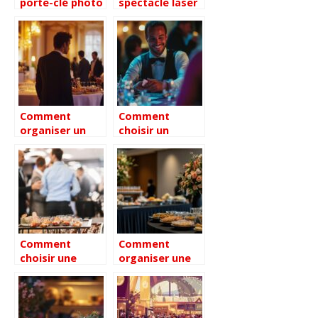
porte-clé photo
spectacle laser
personnalisable
pour une soirée
en marketing
inoubliable
Comment
Comment
organiser un
choisir un
événement
magicien en
d’entreprise à
Rhône-Alpes
Paris avec une
pour un
approche sur
événement
mesure
inoubliable
Comment
Comment
choisir une
organiser une
agence
collation et
événementielle
réception pour
à Paris pour des
les funérailles
événements
avec dignité