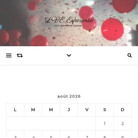
août 2026
L
M
M
J
V
S
D
1
2
3
4
5
6
7
8
9