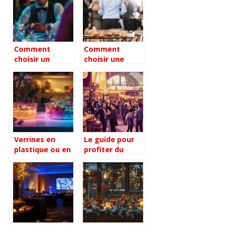
approche sur
mesure
Comment
Comment
choisir un
choisir une
magicien en
agence
Rhône-Alpes
événementielle
pour un
à Paris pour des
événement
événements
inoubliable
réussis
Verrines en
Le guide pour
plastique ou en
profiter du
verre : les
Salon des
impacts sur
Vignerons
votre bien-être
Indépendants :
comment
dénicher les
trésors des
petits domaines