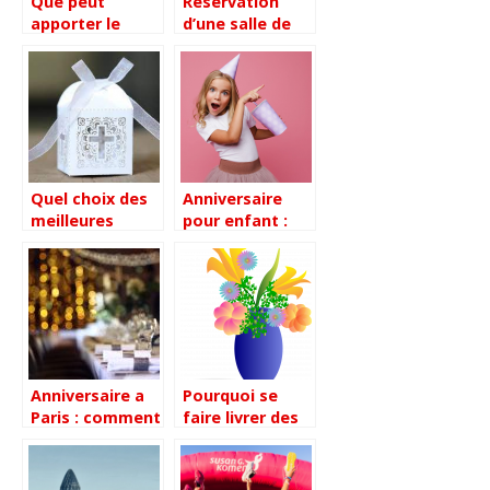
Que peut
Reservation
apporter le
d’une salle de
brand
reception :
Entertainment à
comment bien
la
faire son choix
communication
?
événementielle
de votre
marque ?
Quel choix des
Anniversaire
meilleures
pour enfant :
dragees peut-
nos idees pour
on faire pour
une fete reussie
une communion
?
Anniversaire a
Pourquoi se
Paris : comment
faire livrer des
privatiser un bar
fleurs par un
ou un
artisan fleuriste
restaurant ?
?