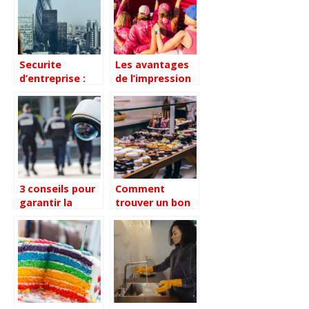
Securite
Les avantages
d’entreprise :
de l’impression
Pourquoi c’est
textile
important et
personnalisee
comment
pour les
trouver le
evenements
service qui
professionnels
correspond a
vos besoins
3 conseils pour
Comment
garantir la
trouver un bon
securite de vos
traiteur pour
locaux
votre
d’entreprise
evenement ?