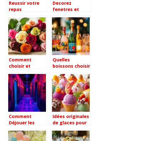
Reussir votre
Decorez
repas
fenetres et
d’entreprise :
vitrines pour
les secrets d’un
Noel : 10
traiteur
secrets de
professionnel
professionnels
experimente
pour enchanter
vos clients
Comment
Quelles
choisir et
boissons choisir
organiser des
pour un goûter
livraisons de
d’anniversaire
roses pour
en famille ?
chaque
occasion ?
Comment
Idées originales
Déjouer les
de glaces pour
Pièges de
épater vos
l’Escape Game
invités cet été :