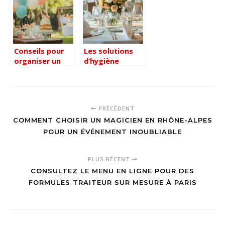
SAW – Escape
5 recettes
Gamer –
véganes ultra-
Trouvez votre
crémeuses
escape game
Conseils pour
Les solutions
organiser un
d’hygiène
baptême pas
professionnelles
cher pour son
pour un
bébé : célébrer
environnement
en plein air sans
impeccable
PRÉCÉDENT
se ruiner
COMMENT CHOISIR UN MAGICIEN EN RHÔNE-ALPES
POUR UN ÉVÉNEMENT INOUBLIABLE
PLUS RÉCENT
CONSULTEZ LE MENU EN LIGNE POUR DES
FORMULES TRAITEUR SUR MESURE À PARIS