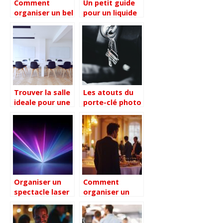
Comment
Un petit guide
organiser un bel
pour un liquide
anniversaire a
vaisselle
theme pour ses
efficace lors de
18 ans ?
vos
evenements
Trouver la salle
Les atouts du
ideale pour une
porte-clé photo
reunion a paris :
personnalisable
conseils
en marketing
pratiques
Organiser un
Comment
spectacle laser
organiser un
pour une soirée
événement
inoubliable
d’entreprise à
Paris avec une