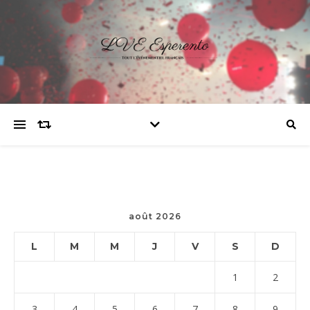
août 2026
L
M
M
J
V
S
D
1
2
3
4
5
6
7
8
9