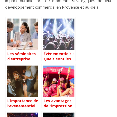
impact durable lors de moments stratégiques de leur
développement commercial en Provence et au-delà.
Les séminaires
Évènementiels :
d’entreprise
Quels sont les
pour un bon
équipements et
management
matériels
d’entreprise
incontournables
?
L’importance de
Les avantages
l’evenementiel
de l’impression
pour une bonne
textile
communication
personnalisee