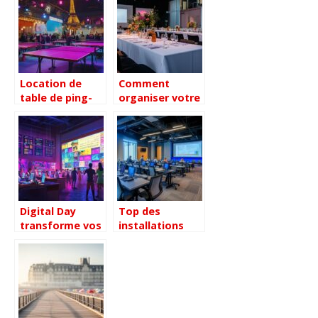
interne
pour les
evenements
professionnels
Location de
Comment
table de ping-
organiser votre
pong à Paris :
événement
dynamisez vos
d’entreprise en
événements
toute simplicité
avec des
tournois et
activités
ludiques
Digital Day
Top des
transforme vos
installations
conventions
audiovisuelles
UX/UI en
pour une salle
expériences
de séminaire
hybrides
ultra-équipée
mémorables