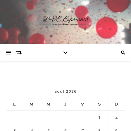
août 2026
L
M
M
J
V
S
D
1
2
3
4
5
6
7
8
9