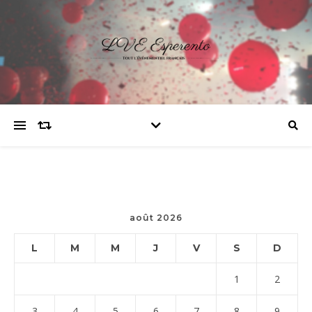
août 2026
L
M
M
J
V
S
D
1
2
3
4
5
6
7
8
9