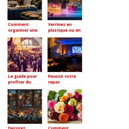
approche sur
événement
mesure
inoubliable
Comment
Verrines en
organiser une
plastique ou en
collation et
verre : les
réception pour
impacts sur
les funérailles
votre bien-être
avec dignité
Le guide pour
Reussir votre
profiter du
repas
Salon des
d’entreprise :
Vignerons
les secrets d’un
Indépendants :
traiteur
comment
professionnel
dénicher les
experimente
trésors des
petits domaines
Decorez
Comment