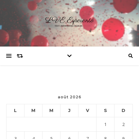
août 2026
L
M
M
J
V
S
D
1
2
3
4
5
6
7
8
9