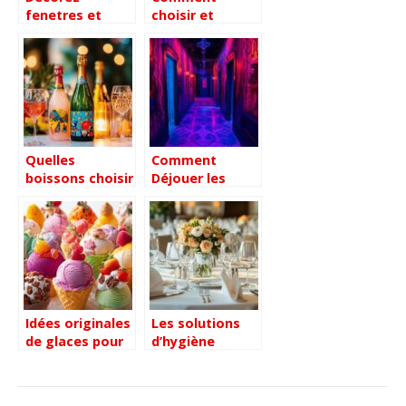
fenetres et
choisir et
vitrines pour
organiser des
Noel : 10
livraisons de
secrets de
roses pour
professionnels
chaque
pour enchanter
occasion ?
vos clients
Quelles
Comment
boissons choisir
Déjouer les
pour un goûter
Pièges de
d’anniversaire
l’Escape Game
en famille ?
SAW – Escape
Gamer –
Trouvez votre
escape game
Idées originales
Les solutions
de glaces pour
d’hygiène
épater vos
professionnelles
invités cet été :
pour un
5 recettes
environnement