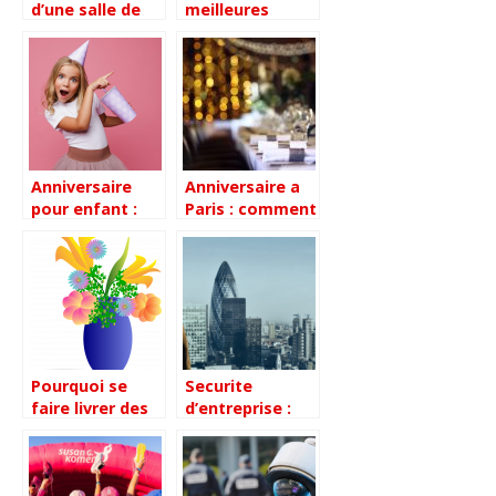
d’une salle de
meilleures
reception :
dragees peut-
comment bien
on faire pour
faire son choix
une communion
?
?
Anniversaire
Anniversaire a
pour enfant :
Paris : comment
nos idees pour
privatiser un bar
une fete reussie
ou un
restaurant ?
Pourquoi se
Securite
faire livrer des
d’entreprise :
fleurs par un
Pourquoi c’est
artisan fleuriste
important et
?
comment