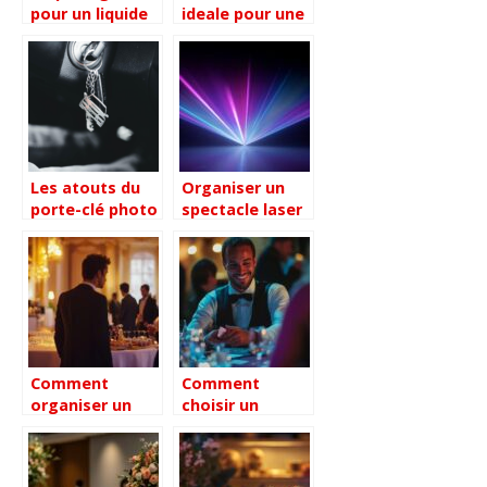
pour un liquide
ideale pour une
vaisselle
reunion a paris :
efficace lors de
conseils
vos
pratiques
evenements
Les atouts du
Organiser un
porte-clé photo
spectacle laser
personnalisable
pour une soirée
en marketing
inoubliable
Comment
Comment
organiser un
choisir un
événement
magicien en
d’entreprise à
Rhône-Alpes
Paris avec une
pour un