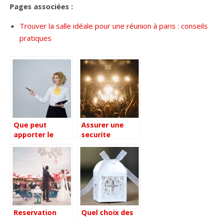
Pages associées :
Trouver la salle idéale pour une réunion à paris : conseils
pratiques
Que peut
Assurer une
apporter le
securite
brand
suffisante dans
Entertainment à
l’evenementiel
la
communication
événementielle
de votre
marque ?
Reservation
Quel choix des