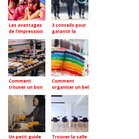
trouver le
service qui
correspond a
vos besoins
Les avantages
3 conseils pour
de l’impression
garantir la
textile
securite de vos
personnalisee
locaux
pour les
d’entreprise
evenements
professionnels
Comment
Comment
trouver un bon
organiser un bel
traiteur pour
anniversaire a
votre
theme pour ses
evenement ?
18 ans ?
Un petit guide
Trouver la salle