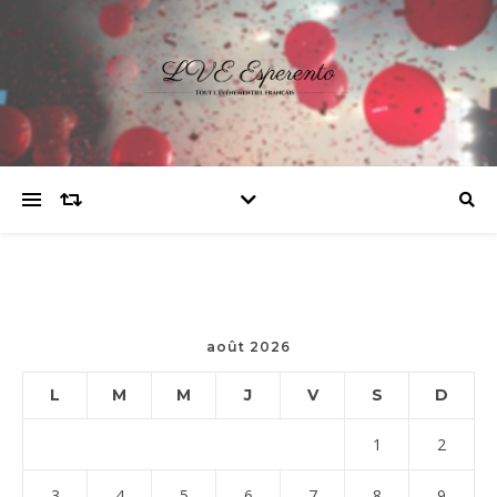
août 2026
L
M
M
J
V
S
D
1
2
3
4
5
6
7
8
9